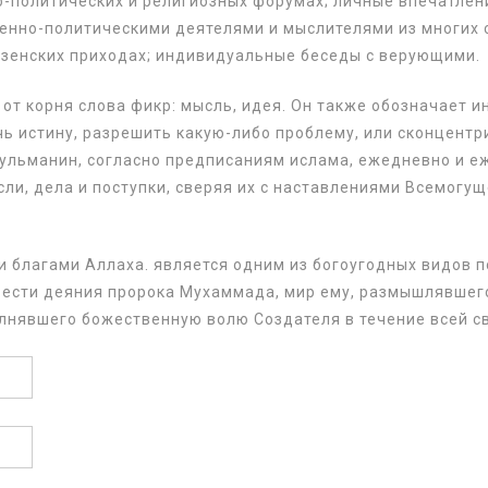
-политических и религиозных форумах; личные впечатлени
нно-политическими деятелями и мыслителями из многих с
зенских приходах; индивидуальные беседы с верующими.
от корня слова фикр: мысль, идея. Он также обозначает 
чь истину, разрешить какую-либо проблему, или сконцент
ульманин, согласно предписаниям ислама, ежедневно и е
ли, дела и поступки, сверяя их с наставлениями Всемогущ
благами Аллаха. является одним из богоугодных видов п
ести деяния пророка Мухаммада, мир ему, размышлявшего
лнявшего божественную волю Создателя в течение всей с