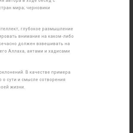
я автора в ходе бесед с
тран мира; черновики
интеллект, глубокое размышление
рировать внимание на каком-либо
жечасно должен взвешивать на
его Аллаха, аятами и хадисами
оклонений. В качестве примера
 о сути и смысле сотворения
воей жизни.