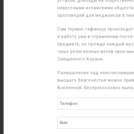
устазов; доклады на общественно
известными исламскими обществе
проповедей для меджлисов в пен
Сам термин тафаккур происходит 
и работу ума в стремлении пости
предмете, но прежде каждый мус
чаше религиозных весов свои мыс
Священного Корана.
Размышление над неисчислимыми 
высшего благочестия можно прив
Вселенной, беспрекословно выпо