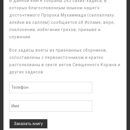
В данной книге собраны 243 сахих-хадиса, в
которых благословенным языком нашего
досточтимого Пророка Мухаммада (саллаллаху
алейхи ва саллям) сообщается об Исламе, вере,
поклонении, избегании грехов, призыве и
служении.
Все хадисы взяты из признанных сборников,
сопоставлены с первоисточником и кратко
растолкованы в свете аятов Священного Корана и
других хадисов.
Заказать книгу