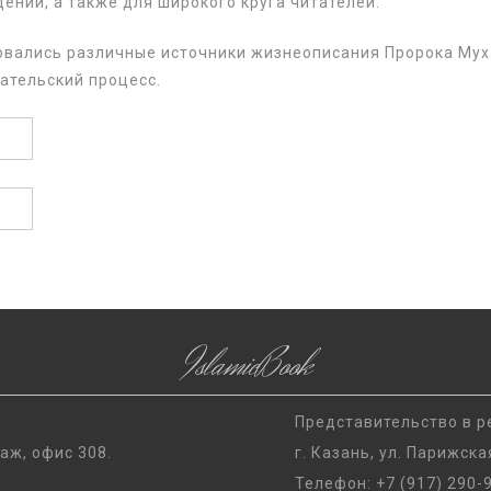
ений, а также для широкого круга читателей.
овались различные источники жизнеописания Пророка Мух
ательский процесс.
IslamicBook
Представительство в р
таж, офис 308.
г. Казань, ул. Парижска
Телефон:
+7 (917) 290-