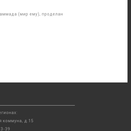
аммада (мир ему), проделан
егионах:
я коммуна, д.15
93-39