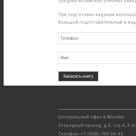
средних исламских учебных завед
При подготовке издания использ
большой подготовительный и изд
Заказать книгу
Центральный офис в Москве:
Огородный проезд, д.5, стр.4, 3 э
Телефон:
+7 (968) 769-34-43